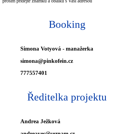
prosím přidejte známku a obálku s Vaší adresou
Booking
Simona Votyová - manažerka
simona@pinkofein.cz
777557401
Ředitelka projektu
Andrea Ježková
andreayes@seznam.cz